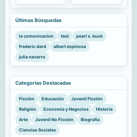
Últimas Búsquedas
la comunicacion
test
pearl s. buck
frederic dard
albert espinosa
julia navarro
Categorías Destacadas
Ficción
Educación
Juvenil Ficción
Religión
Economía y Negocios
Historia
Arte
Juvenil No Ficción
Biografía
Ciencias Sociales