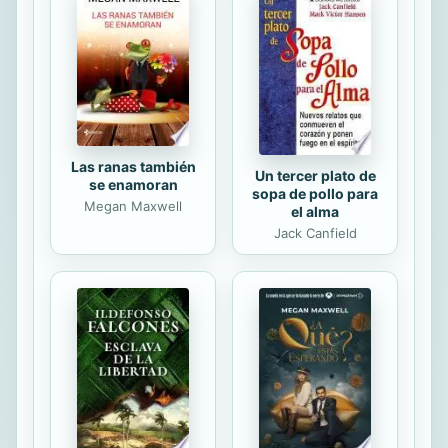
se acercan, y crear una atmósfera
espiritual y a la vez real sobre el
amor y el dolor.
Las ranas también
Un tercer plato de
se enamoran
sopa de pollo para
Megan Maxwell
el alma
Jack Canfield