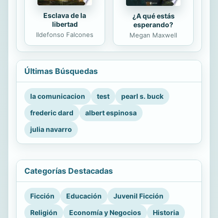
Esclava de la
¿A qué estás
libertad
esperando?
Ildefonso Falcones
Megan Maxwell
Últimas Búsquedas
la comunicacion
test
pearl s. buck
frederic dard
albert espinosa
julia navarro
Categorías Destacadas
Ficción
Educación
Juvenil Ficción
Religión
Economía y Negocios
Historia