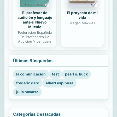
El profesor de
El proyecto de mi
audición y lenguaje
vida
ante el Nuevo
Megan Maxwell
Milenio
Federación Española
De Profesores De
Audición Y Lenguaje
Últimas Búsquedas
la comunicacion
test
pearl s. buck
frederic dard
albert espinosa
julia navarro
Categorías Destacadas