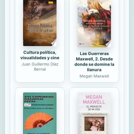
bibliotecas actuales son bibliotecas
del pasado. Est n relegadas a lugares
inc modos y reducidos, con
mobiliario inapropiado y materiales
escasos y obsoletos; generalmente
las atiende...
Cultura política,
Las Guerreras
visualidades y cine
Maxwell, 2. Desde
Juan Guillermo Díaz
donde se domine la
Bernal
llanura
Megan Maxwell