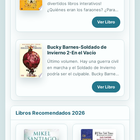
pero nada tonta, página a página
divertidos libros interativos!
descubrimos a unpersonaje que bien
¿Quiénes eran los faraones? ¿Para
podría identificarse con muchas
qué servían las pirámides? ¿Qué es
jóvenes de hoy en día y quenos
Ver Libro
una momia? ¿Sabes leer jeroglíficos?
arranca una sonrisa con cada una de
sus aventuras.Penélope Bagieu tiene
26 años, vive en París y...
Bucky Barnes-Soldado de
Invierno 2-En el Vacío
Último volumen. Hay una guerra civil
en marcha y el Soldado de Invierno
podría ser el culpable. Bucky Barnes
lucha contra los fantasmas de su
vida anterior mientras Calavera lanza
Ver Libro
su último desafío. Una pregunta flota
en el ambiente: ¿Hay algún lugar
para Bucky en el Nuevo Universo
Marvel?
Libros Recomendados 2026