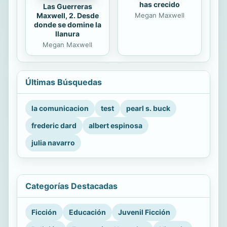
has crecido
Las Guerreras
Maxwell, 2. Desde
Megan Maxwell
donde se domine la
llanura
Megan Maxwell
Últimas Búsquedas
la comunicacion
test
pearl s. buck
frederic dard
albert espinosa
julia navarro
Categorías Destacadas
Ficción
Educación
Juvenil Ficción