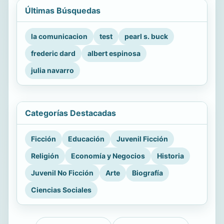
Últimas Búsquedas
la comunicacion
test
pearl s. buck
frederic dard
albert espinosa
julia navarro
Categorías Destacadas
Ficción
Educación
Juvenil Ficción
Religión
Economía y Negocios
Historia
Juvenil No Ficción
Arte
Biografía
Ciencias Sociales