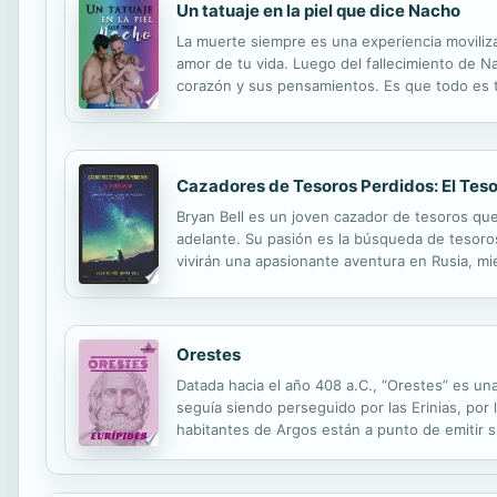
Un tatuaje en la piel que dice Nacho
La muerte siempre es una experiencia moviliza
amor de tu vida. Luego del fallecimiento de N
corazón y sus pensamientos. Es que todo es ta
se vio forzado a continuar. La saga llega a su
Cazadores de Tesoros Perdidos: El Teso
Bryan Bell es un joven cazador de tesoros qu
adelante. Su pasión es la búsqueda de tesoros
vivirán una apasionante aventura en Rusia, mi
acción. Los invito a leer cualquiera de mis o
Orestes
Datada hacia el año 408 a.C., “Orestes” es un
seguía siendo perseguido por las Erinias, por 
habitantes de Argos están a punto de emitir s
es o no justo, y si éste podría haber actuado