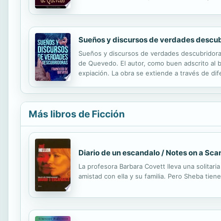
especialmente conocido por su obra poética, 
Sueños y discursos de verdades descu
Sueños y discursos de verdades descubridoras
de Quevedo. El autor, como buen adscrito al b
expiación. La obra se extiende a través de di
Quevedo es un escritor español nacido en Mad
Más libros de Ficción
Diario de un escandalo / Notes on a Sca
La profesora Barbara Covett lleva una solitari
amistad con ella y su familia. Pero Sheba tie