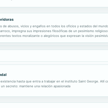
aunque también escribió obras narrativas y obras dramáticas.
bridoras
 de abusos, vicios y engaños en todos los oficios y estados del mundo
arroco, impregna sus impresiones filosóficas de un pesimismo religios
ferentes textos moralizante o alegóricos que expresan la visión pesimi
rid en 1580. Se le considera uno de los mayores exponentes de las letr
ndal
a existencia hasta que entra a trabajar en el instituto Saint George. All
ne un secreto: mantiene una relación apasionada