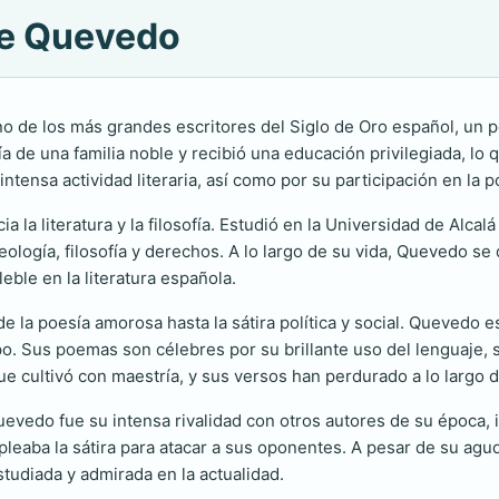
De Quevedo
o de los más grandes escritores del Siglo de Oro español, un pe
 de una familia noble y recibió una educación privilegiada, lo qu
ensa actividad literaria, así como por su participación en la po
la literatura y la filosofía. Estudió en la Universidad de Alcal
eología, filosofía y derechos. A lo largo de su vida, Quevedo 
leble en la literatura española.
 la poesía amorosa hasta la sátira política y social. Quevedo es
mpo. Sus poemas son célebres por su brillante uso del lenguaje,
e cultivó con maestría, y sus versos han perdurado a lo largo de
uevedo fue su intensa rivalidad con otros autores de su época,
pleaba la sátira para atacar a sus oponentes. A pesar de su ag
estudiada y admirada en la actualidad.