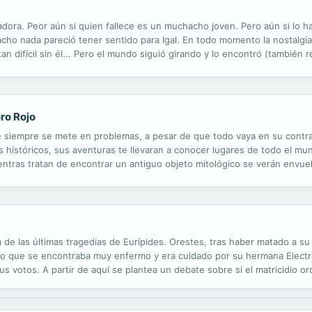
dora. Peor aún si quien fallece es un muchacho joven. Pero aún si lo h
acho nada pareció tener sentido para Igal. En todo momento la nostalgia
n difícil sin él... Pero el mundo siguió girando y lo encontró (también 
 fin e irremediablemente tendremos que tomar partido con el...
ro Rojo
e siempre se mete en problemas, a pesar de que todo vaya en su contra
 históricos, sus aventuras te llevaran a conocer lugares de todo el mu
entras tratan de encontrar un antiguo objeto mitológico se verán envuel
tras novelas que también se encuentran disponibles en Amazon: -Cazado
a de las últimas tragedias de Eurípides. Orestes, tras haber matado a s
lo que se encontraba muy enfermo y era cuidado por su hermana Electra. 
us votos. A partir de aquí se plantea un debate sobre si el matricidio 
 de diferente modo.