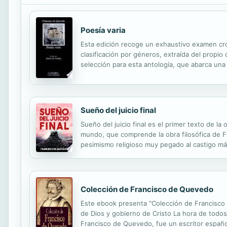
Poesía varia
Esta edición recoge un exhaustivo examen cron
clasificación por géneros, extraída del propi
selección para esta antología, que abarca un
Sueño del juicio final
Sueño del juicio final es el primer texto de 
mundo, que comprende la obra filosófica de F
pesimismo religioso muy pegado al castigo más
visión pesimista del mundo de Quevedo. Franc
Colección de Francisco de Quevedo
Este ebook presenta "Colección de Francisco 
de Dios y gobierno de Cristo La hora de todo
Francisco de Quevedo, fue un escritor español 