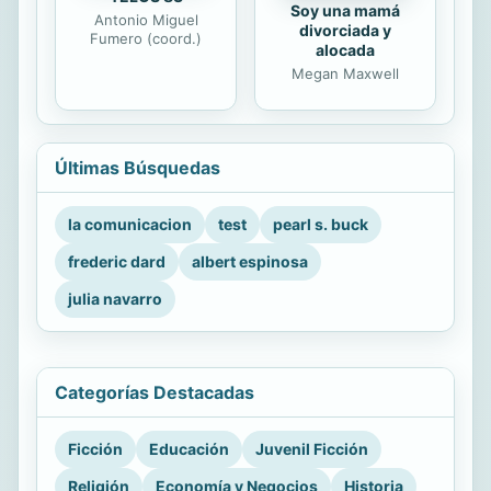
Soy una mamá
Antonio Miguel
divorciada y
Fumero (coord.)
alocada
Megan Maxwell
Últimas Búsquedas
la comunicacion
test
pearl s. buck
frederic dard
albert espinosa
julia navarro
Categorías Destacadas
Ficción
Educación
Juvenil Ficción
Religión
Economía y Negocios
Historia