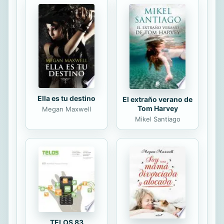
Co'mo ganar la guerra espiritual
ofrece una pra'ctica gui'a paso a
paso para la superacio'n de las
estrategias del diablo. De manera
clara, y con te'rminos fa'cil de
entender, el autor Neil Anderson te
muestra lo que puedes...
Ella es tu destino
El extraño verano de
Tom Harvey
Megan Maxwell
Mikel Santiago
TELOS 83