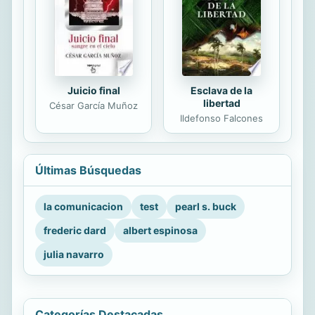
Juicio final
Esclava de la
libertad
César García Muñoz
Ildefonso Falcones
Últimas Búsquedas
la comunicacion
test
pearl s. buck
frederic dard
albert espinosa
julia navarro
Categorías Destacadas