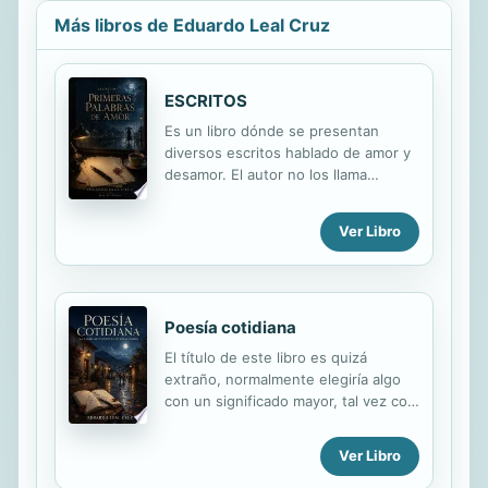
Más libros de Eduardo Leal Cruz
ESCRITOS
Es un libro dónde se presentan
diversos escritos hablado de amor y
desamor. El autor no los llama
poemas, solo Escritos, ya que el
titulo de poesía es algo que aun no
Ver Libro
se han ganado sus obras.
Poesía cotidiana
El título de este libro es quizá
extraño, normalmente elegiría algo
con un significado mayor, tal vez con
un grado mas alto de elegancia. Pero
la recopilación y corrección de mis
Ver Libro
poemas (si es que este conjunto de
palabras puede llamarse así), me han