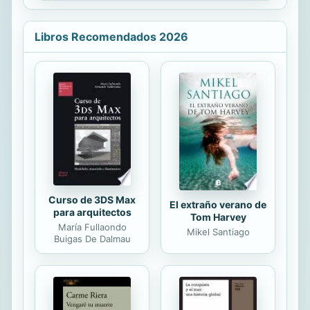
francesa, en la terminología política
se acuñaron los términos derecha e
izquierda para definir
Libros Recomendados 2026
posicionamientos que,
posteriormente, la historia fue
cargando de significado. Ahora, a
comienzos del siglo XXI, las
condiciones de vida de los seres
humanos están sometidas a una
transformación tan amplia como
acelerada, que afecta casi a la
totalidad de los...
Curso de 3DS Max
El extraño verano de
para arquitectos
Tom Harvey
María Fullaondo
Mikel Santiago
Buigas De Dalmau