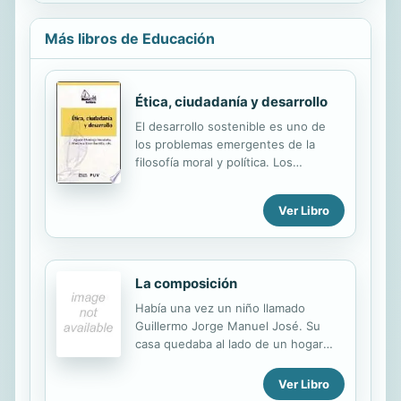
Más libros de Educación
Ética, ciudadanía y desarrollo
El desarrollo sostenible es uno de
los problemas emergentes de la
filosofía moral y política. Los
investigadores reconocen la
necesidad de un tratamiento
Ver Libro
interdisciplinar donde el enfoque
económico debe completarse con
enfoques éticos, antropológicos,
políticos y culturales. El crecimiento
La composición
económico y la estabilidad política
son condiciones necesarias pero
Había una vez un niño llamado
insuficientes cuando se busca con
Guillermo Jorge Manuel José. Su
sinceridad un desarrollo sostenible.
casa quedaba al lado de un hogar
Sin una ética democrática, una
para ancianos y conocía a todos los
antropología de las capacidades y
que allí vivían. Cuando descubre que
Ver Libro
una filosofía de valores, el desarrollo
la señorita Ana Josefina Rosa Isabel