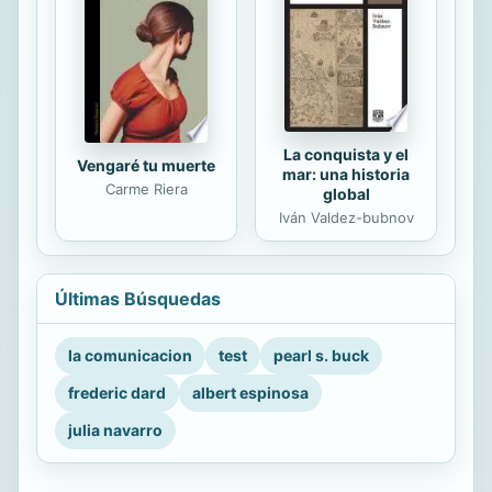
La conquista y el
Vengaré tu muerte
mar: una historia
Carme Riera
global
Iván Valdez-bubnov
Últimas Búsquedas
la comunicacion
test
pearl s. buck
frederic dard
albert espinosa
julia navarro