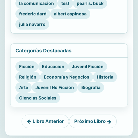
la comunicacion
test
pearl s. buck
frederic dard
albert espinosa
julia navarro
Categorías Destacadas
Ficción
Educación
Juvenil Ficción
Religión
Economía y Negocios
Historia
Arte
Juvenil No Ficción
Biografía
Ciencias Sociales
Libro Anterior
Próximo Libro