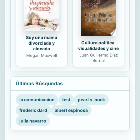
Soy una mamá
Cultura política,
divorciada y
visualidades y cine
alocada
Juan Guillermo Díaz
Megan Maxwell
Bernal
Últimas Búsquedas
la comunicacion
test
pearl s. buck
frederic dard
albert espinosa
julia navarro