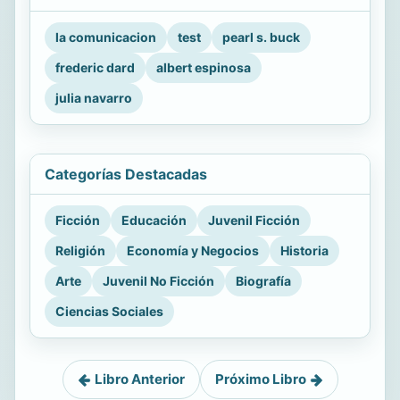
la comunicacion
test
pearl s. buck
frederic dard
albert espinosa
julia navarro
Categorías Destacadas
Ficción
Educación
Juvenil Ficción
Religión
Economía y Negocios
Historia
Arte
Juvenil No Ficción
Biografía
Ciencias Sociales
Libro Anterior
Próximo Libro