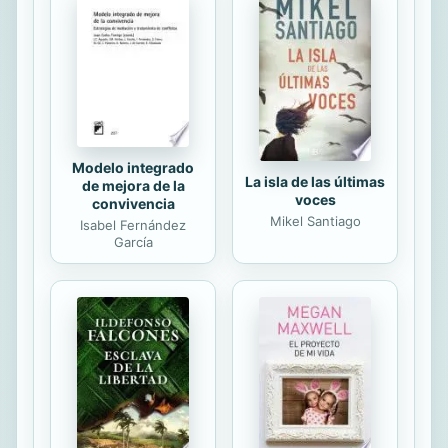
médico, al igual que mi pasión por
mejorar la salud de nuestra
comunidad, han quedado plasmados
en este libro”. La primera parte de
Mejora tu salud de poquito a poco
explica las ...
Modelo integrado
La isla de las últimas
de mejora de la
voces
convivencia
Mikel Santiago
Isabel Fernández
García