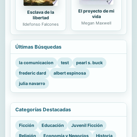
El proyecto de mi
Esclava de la
vida
libertad
Megan Maxwell
Ildefonso Falcones
Últimas Búsquedas
la comunicacion
test
pearl s. buck
frederic dard
albert espinosa
julia navarro
Categorías Destacadas
Ficción
Educación
Juvenil Ficción
Religión
Economía y Negocios
Historia