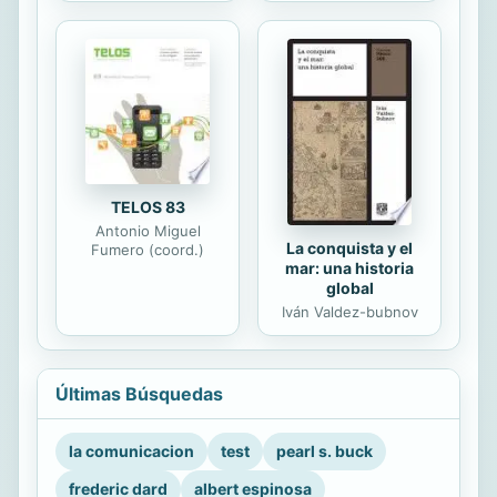
TELOS 83
Antonio Miguel
La conquista y el
Fumero (coord.)
mar: una historia
global
Iván Valdez-bubnov
Últimas Búsquedas
la comunicacion
test
pearl s. buck
frederic dard
albert espinosa