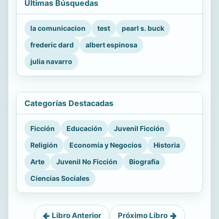
Últimas Búsquedas
la comunicacion
test
pearl s. buck
frederic dard
albert espinosa
julia navarro
Categorías Destacadas
Ficción
Educación
Juvenil Ficción
Religión
Economía y Negocios
Historia
Arte
Juvenil No Ficción
Biografía
Ciencias Sociales
Libro Anterior
Próximo Libro