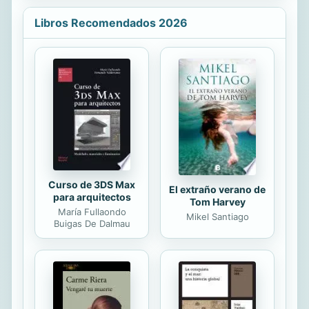
Ibargüengoitia, los beats y Marilyn
Libros Recomendados 2026
Monroe, Vitola y José Revueltas.
Entre muchos, muchos otros.
Mientras pasan, nos van contando
de sus vicios, supersticiones, sus
pleitos y apodos, los cuadrángulos
amorosos que formaron y los
cabarés que visitaron. Guiados por la
insaciable curiosidad de Julia
Santibáñez, nos...
Curso de 3DS Max
El extraño verano de
para arquitectos
Tom Harvey
María Fullaondo
Mikel Santiago
Buigas De Dalmau