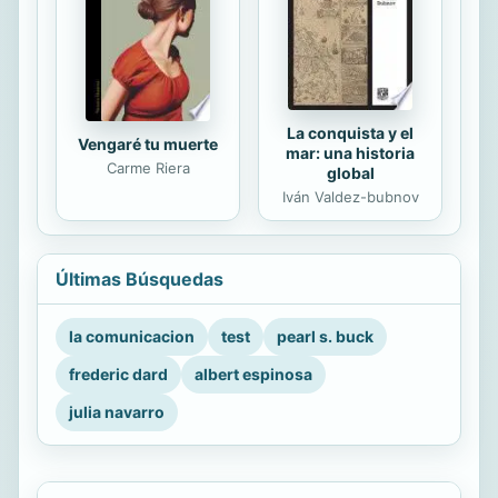
La conquista y el
Vengaré tu muerte
mar: una historia
Carme Riera
global
Iván Valdez-bubnov
Últimas Búsquedas
la comunicacion
test
pearl s. buck
frederic dard
albert espinosa
julia navarro