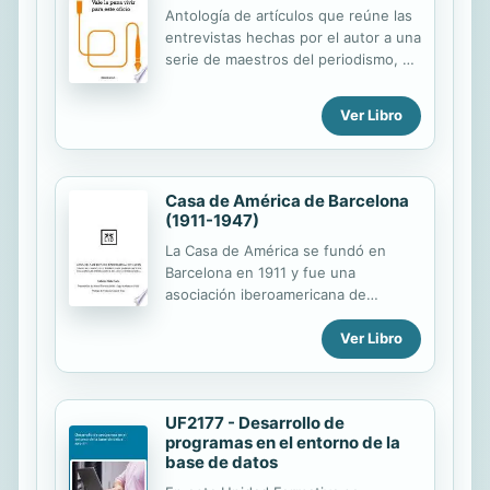
Antología de artículos que reúne las
para el desempeño del trabajo.
entrevistas hechas por el autor a una
serie de maestros del periodismo, y
una reflexión inédita sobre el
periodismo actual. Entre enero y
Ver Libro
febrero de 2009, y bajo el título
«Maestros del periodismo», El País
publicó una serie de entrevistas
entre Juan Cruz y Eugenio Scalfari,
Casa de América de Barcelona
Ben Bradlee, Tomás Eloy Martínez,
(1911-1947)
Harold Evans, Alma Guillermoprieto,
La Casa de América se fundó en
Jean Daniel y John Lee Anderson,
Barcelona en 1911 y fue una
figuras indiscutibles del periodismo
asociación iberoamericana de
internacional. Todos ellos, junto a
empresarios y comerciantes que
Manu Leguineche, Juan Luis
jugó un papel fundamental en la
Ver Libro
Cebrián, en entrevista inédita, y
construcción de redes sociales entre
Javier Moreno como prologuista,...
las burguesías transatlánticas,
transmitiendo información y forjando
UF2177 - Desarrollo de
alianzas estratégicas. Se profundiza
programas en el entorno de la
en algunas acciones como la
base de datos
participación de la Casa de América