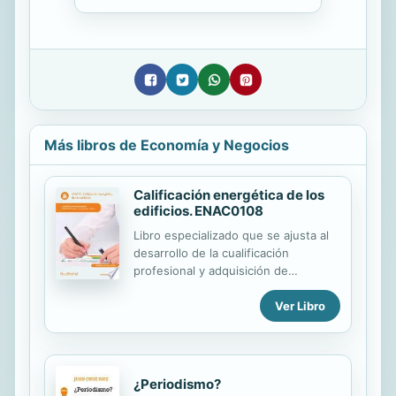
Más libros de Economía y Negocios
Calificación energética de los
edificios. ENAC0108
Libro especializado que se ajusta al
desarrollo de la cualificación
profesional y adquisición de
certificados de profesionalidad.
Ver Libro
Manual imprescindible para la
formación y la capacitación, que se
basa en los principios de la
cualificación y dinamización del
conocimiento, como premisas para la
¿Periodismo?
mejora de la empleabilidad y eficacia