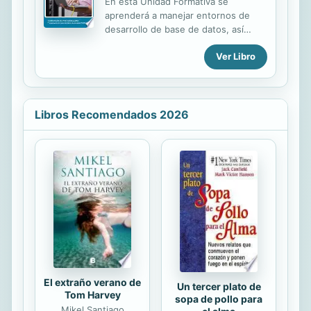
en la gestión de la Compañía
En esta Unidad Formativa se
Hispanoamericana de Electricidad
aprenderá a manejar entornos de
(CHADE) y el apoyo a la Revista
desarrollo de base de datos, así
Comercial Iberoamericana ‘Mercurio’.
como, lenguajes de programación de
A partir de 1947 se transforma en el
Ver Libro
bases de datos que amplían la
actual Institut Català de Cooperació...
funcionalidad del lenguaje SQL
mediante estructuras de control,
cursores, procedimientos y
funciones.
Libros Recomendados 2026
El extraño verano de
Un tercer plato de
Tom Harvey
sopa de pollo para
Mikel Santiago