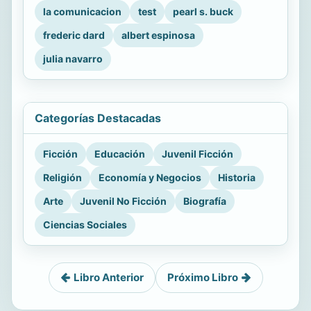
la comunicacion
test
pearl s. buck
frederic dard
albert espinosa
julia navarro
Categorías Destacadas
Ficción
Educación
Juvenil Ficción
Religión
Economía y Negocios
Historia
Arte
Juvenil No Ficción
Biografía
Ciencias Sociales
Libro Anterior
Próximo Libro