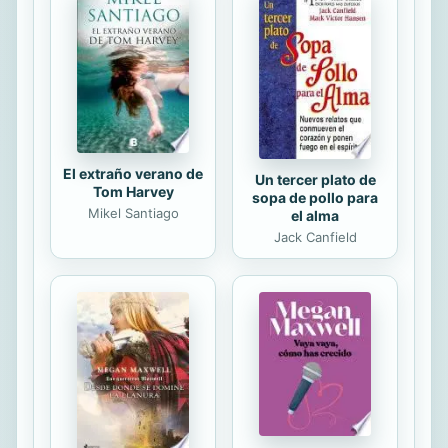
aerogels e lagona e pei o le
polystyrene ma'ale'ale ua
fa'alauteleina i le pa'i, ae o nisi o
polymer-based aerogels e pei o ni
pua'a...
El extraño verano de
Un tercer plato de
Tom Harvey
sopa de pollo para
Mikel Santiago
el alma
Jack Canfield