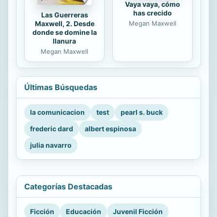
Vaya vaya, cómo
has crecido
Las Guerreras
Maxwell, 2. Desde
Megan Maxwell
donde se domine la
llanura
Megan Maxwell
Últimas Búsquedas
la comunicacion
test
pearl s. buck
frederic dard
albert espinosa
julia navarro
Categorías Destacadas
Ficción
Educación
Juvenil Ficción