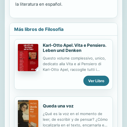
la literatura en español.
Más libros de Filosofía
Karl-Otto Apel. Vita e Pensiero.
Leben und Denken
Questo volume complessivo, unico,
dedicato alla Vita e al Pensiero di
Karl-Otto Apel, raccoglie tutti i
contributi usciti nei due numeri
Ver Libro
speciali di “Topologik” (numero
24/2019 e numero 26/2020) dedicati
ad Apel (uno dei Maestri più
importanti del pensiero filosofico
contemporaneo). L’edizione, in
Queda una voz
volume unico, ha dato la possibilità di
¿Qué es la voz en el momento de
arricchire il testo con altre due
leer, de escribir y de pensar? ¿Cómo
collaborazioni (quella di Peter
localizarla en el texto, encarnarla en
Naumann e Amos Nascimento). Il