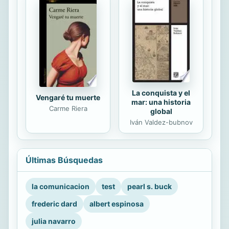
La conquista y el
Vengaré tu muerte
mar: una historia
Carme Riera
global
Iván Valdez-bubnov
Últimas Búsquedas
la comunicacion
test
pearl s. buck
frederic dard
albert espinosa
julia navarro