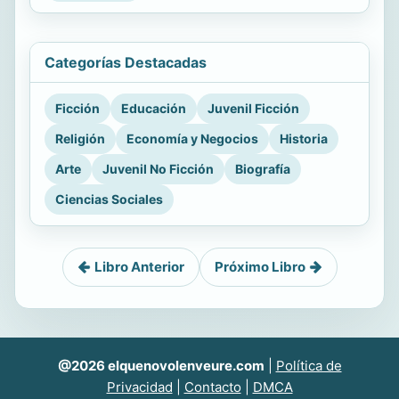
Categorías Destacadas
Ficción
Educación
Juvenil Ficción
Religión
Economía y Negocios
Historia
Arte
Juvenil No Ficción
Biografía
Ciencias Sociales
Libro Anterior
Próximo Libro
@2026 elquenovolenveure.com
|
Política de
Privacidad
|
Contacto
|
DMCA