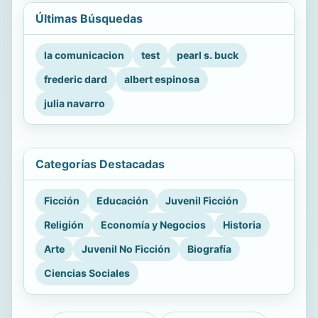
Últimas Búsquedas
la comunicacion
test
pearl s. buck
frederic dard
albert espinosa
julia navarro
Categorías Destacadas
Ficción
Educación
Juvenil Ficción
Religión
Economía y Negocios
Historia
Arte
Juvenil No Ficción
Biografía
Ciencias Sociales