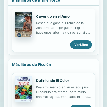
Más libros de Marie Force
Cayendo en el Amor
Desde que ganó el Premio de la
Academia al mejor guión original
hace unos años, la vida personal y
profesional de Grant McCarthy se ha
desmoronado. Abby, la mujer con la
Ver Libro
que se suponía que iba a casarse,
está comprometida con otra persona
y él ha vuelto a casa, a Gansett
Island, para ayudar a llevar el negocio
Más libros de Ficción
familiar del puerto deportivo
mientras que su padre se recupera
de una grave lesión que ha sufrido
recientemente. Aunque lo único que
Definiendo El Color
Grant quiere es recuperar al amor de
Realismo mágico en su estado puro.
su vida, la inoportuna Stephanie,
El caudillo era eterno, pero murió
encargada del restaurante del puerto
una madrugada. Fantástica historia
deportivo, sabe cómo abrirse
que narra el mundo latinoamericano.
camino...
Entre de sus seguidores comenzó