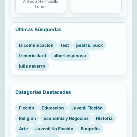
Alfredo Hermosillo
López
Últimas Búsquedas
la comunicacion
test
pearl s. buck
frederic dard
albert espinosa
julia navarro
Categorías Destacadas
Ficción
Educación
Juvenil Ficción
Religión
Economía y Negocios
Historia
Arte
Juvenil No Ficción
Biografía