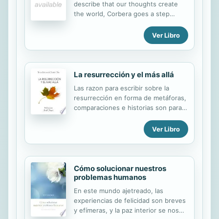
describe that our thoughts create
most gifted expositors, MacArthur
the world, Corbera goes a step
presents a systematic overview of
further and starts to explain how this
major Christian beliefs. Deepen your
happens, giving an orderly and
understanding of doctrines
Ver Libro
scientific description of the process.
pertaining to God's Word, each
It opens awesome horizons for the
person of the Trinity, humanity and
human mind.
sin, salvation, angels, the...
La resurrección y el más allá
Las razon para escribir sobre la
resurrección en forma de metáforas,
comparaciones e historias son para
facilitar la comprensión y para
demostrar qué tan racionales,
Ver Libro
apropiadas, bien fundadas y
coherentes son las verdades del
Islam. El significado de la historia
está contenido en las verdades que
Cómo solucionar nuestros
las concluyen; cada historia es como
problemas humanos
una alusión que indica su verdad. En
En este mundo ajetreado, las
consecuencia, no es mero cuento
experiencias de felicidad son breves
ficticio, sino verdad auténtica.
y efímeras, y la paz interior se nos