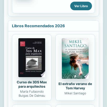
escapa. Los estados mentales
negativos, como el deseo
Ver Libro
incontrolado y el odio, nos causan
innumerables problemas tanto a
nosotros mismos como a los demás y
nos impiden satisfacer nuestros
Libros Recomendados 2026
deseos más profundos. Gueshe
Kelsang comienza con una
exposición de las célebres
enseñanzas de Buda conocidas
como «Las cuatro nobles verdades»,
que nos ofrecen una solución clara y
sencilla a todos nuestros problemas
y nos conducen al oasis de paz
infinita que existe en nuestro
corazón. A...
Curso de 3DS Max
El extraño verano de
para arquitectos
Tom Harvey
María Fullaondo
Mikel Santiago
Buigas De Dalmau