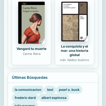
La conquista y el
Vengaré tu muerte
mar: una historia
Carme Riera
global
Iván Valdez-bubnov
Últimas Búsquedas
la comunicacion
test
pearl s. buck
frederic dard
albert espinosa
julia navarro