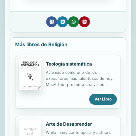
Más libros de Religión
Teología sistemática
Aclamado como uno de los
expositores más talentosos de hoy,
MacArthur presenta una visión
sistemática de las principales
creencias cristianas. Profundiza tu
Ver Libro
comprensión de las doctrinas
relacionadas con la Palabra de Dios,
cada persona de la Trinidad, la
humanidad y el pecado, la salvación,
Arte de Desaprender
los ángeles, la iglesia y el futuro del
While many contemporary authors
mundo. Hailed as one of today's