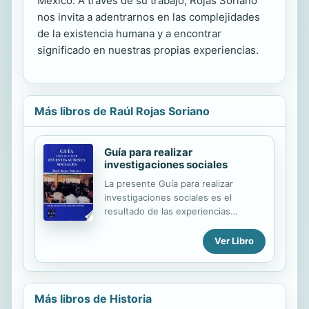
México. A través de su trabajo, Rojas Soriano
nos invita a adentrarnos en las complejidades
de la existencia humana y a encontrar
significado en nuestras propias experiencias.
Más libros de Raúl Rojas Soriano
Guía para realizar
investigaciones sociales
La presente Guía para realizar
investigaciones sociales es el
resultado de las experiencias
adquiridas en el campo de la
investigación social aplicada y la
Ver Libro
docencia. En ella se exponen los
diferentes procesos de la
investigación documental con las de
carácter social y estadística, de tal
Más libros de Historia
manera que se comprenda se