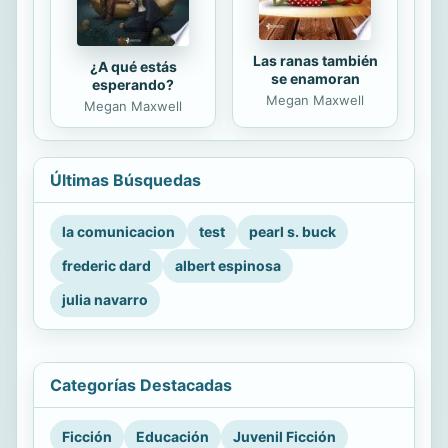
Las ranas también
¿A qué estás
se enamoran
esperando?
Megan Maxwell
Megan Maxwell
Últimas Búsquedas
la comunicacion
test
pearl s. buck
frederic dard
albert espinosa
julia navarro
Categorías Destacadas
Ficción
Educación
Juvenil Ficción