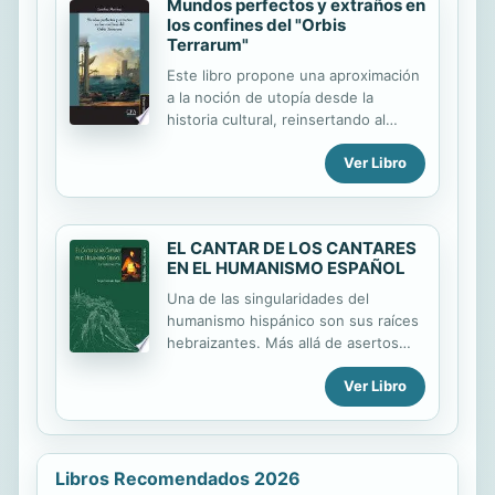
Mundos perfectos y extraños en
los confines del "Orbis
Terrarum"
Este libro propone una aproximación
a la noción de utopía desde la
historia cultural, reinsertando al
relato utópico publicado en lengua
Ver Libro
francesa en el siglo XVII dentro de
procesos históricos más amplios,
tales como la competencia
ultramarina, el nacimiento del
EL CANTAR DE LOS CANTARES
escepticismo religioso y el celo en la
EN EL HUMANISMO ESPAÑOL
divulgación del conocimiento del
mundo en la modernidad temprana.
Una de las singularidades del
A partir de estas tres grandes
humanismo hispánico son sus raíces
coordenadas de lectura, se plantea
hebraizantes. Más allá de asertos
que por las características que
más o menos injustificados, esta
adquirieron los relatos utópicos
Ver Libro
monografía pone sobre la mesa el
publicados en lengua francesa entre
conocimiento directo que los
1616 y 1710, además de dar cuenta
humanistas del XVI tuvieron de las
de la situación...
interpretaciones judaicas del Cantar
de los cantares y, en especial, de las
Libros Recomendados 2026