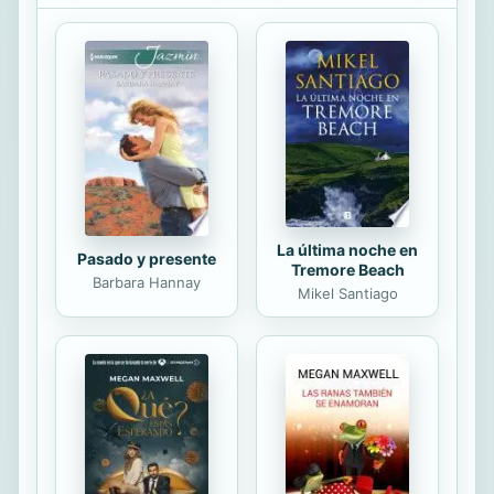
lecturas que los judíos españoles
hicieron del poema bíblico durante la
Edad Media. Los nombre de Benito
Arias Montano o fray Luis de León
comparten protagonismo con otros
biblistas filojudaicos del Siglo de Oro.
La última noche en
Pasado y presente
Tremore Beach
Barbara Hannay
Mikel Santiago