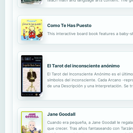
teach math and language arts content. The glo
images, practice problems, and math graphs an
Como Te Has Puesto
This interactive board book features a baby-s
El Tarot del inconsciente anónimo
El Tarot del Inconsciente Anónimo es el últim
símbolos del inconsciente. Cada Arcano -repro
de una Descripción y una Interpretación. Se t
la alquimia, la magia, el psicoanálisis, la homos
Jane Goodall
Cuando era pequeña, a Jane Goodall le regala
que crecer. Tras años fantaseando con Tarzán d