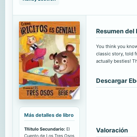
Resumen del 
You think you know 
classic story, tol
actually besties! T
Descargar E
Más detalles de libro
Tñitulo Secundario:
El
Valoración
Cuento de Los Tres Osos