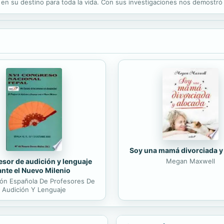
ó en su destino para toda la vida. Con sus investigaciones nos demostr
do nos enseñó a conocerlos, amarlos y protegerlos.
Soy una mamá divorciada y
esor de audición y lenguaje
Megan Maxwell
ante el Nuevo Milenio
ón Española De Profesores De
Audición Y Lenguaje