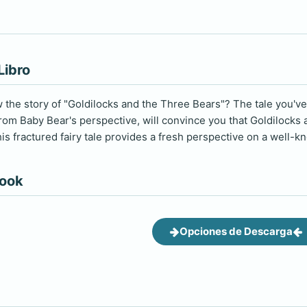
Libro
the story of "Goldilocks and the Three Bears"? The tale you've h
d from Baby Bear's perspective, will convince you that Goldiloc
his fractured fairy tale provides a fresh perspective on a well-kn
book
Opciones de Descarga