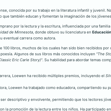
e, conocida por su trabajo en la literatura infantil y juvenil.
ino que también educan y fomentan la imaginación de los jóvenes
prano por la lectura y la escritura, influenciada por una famili
sidad de Minnesota
, donde obtuvo su licenciatura en
Educación 
 su eventual carrera como autora.
e 100 libros, muchos de los cuales han sido bien recibidos por c
y poesía. Algunos de sus libros más conocidos incluyen
"The Sto
lassic Eric Carle Story)"
. Su habilidad para abordar temas com
carrera, Loewen ha recibido múltiples premios, incluyendo el
Sil
ra, Loewen ha trabajado como educadora, compartiendo su pasió
 ser descriptivo y envolvente, permitiendo que los lectores jóv
la promoción de la lectura entre los niños. Ha participado en 