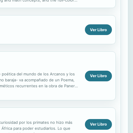
ng and math concepts, and the full-color
h sidebars and Math...
Ver Libro
e poética del mundo de los Arcanos y los
Ver Libro
 como baraja- va acompañado de un Poema,
rméticos recurrentes en la obra de Panero:
uriosidad por los primates no hizo más
Ver Libro
 África para poder estudiarlos. Lo que