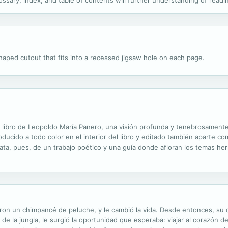
ssary, index, and table of contents will further understanding of readi
d charts make learning math easy, practical, and fun. The Explore Mat
haped cutout that fits into a recessed jigsaw hole on each page.
o libro de Leopoldo María Panero, una visión profunda y tenebrosament
ducido a todo color en el interior del libro y editado también aparte
rata, pues, de un trabajo poético y una guía donde afloran los temas he
exualidad, la locura, la muerte...
ron un chimpancé de peluche, y le cambió la vida. Desde entonces, su c
e la jungla, le surgió la oportunidad que esperaba: viajar al corazón de