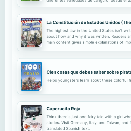
diferentes variedades de canguro, desde el ua
alrededor de setenta kilos.
La Constitución de Estados Unidos (The 
The highest law in the United States isn't wr
about how and why it was written. Readers are
main content gives simple explanations of impo
Rights. Fact boxes, a concluding timeline, and
Cien cosas que debes saber sobre pirat
Helps youngsters learn about these colorful fi
Caperucita Roja
Think there's just one fairy tale with a girl 
stories. Visit Germany, Italy, and Taiwan, and 
translated Spanish text.