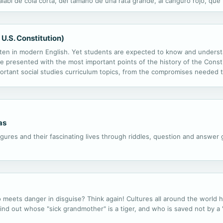
labi de cola corta, del tamaño de una rata grande, al canguro rojo, qu
U.S. Constitution)
itten in modern English. Yet students are expected to know and understa
 presented with the most important points of the history of the Constit
rtant social studies curriculum topics, from the compromises needed to 
 historical images offer readers even more detail needed for a full overv
as
gures and their fascinating lives through riddles, question and answer g
who meets danger in disguise? Think again! Cultures all around the world 
find out whose "sick grandmother" is a tiger, and who is saved not by a "k