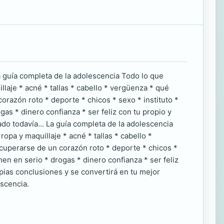
La guía completa de la adolescencia Todo lo que
laje * acné * tallas * cabello * vergüenza * qué
razón roto * deporte * chicos * sexo * instituto *
as * dinero confianza * ser feliz con tu propio y
do todavía... La guía completa de la adolescencia
pa y maquillaje * acné * tallas * cabello *
cuperarse de un corazón roto * deporte * chicos *
en en serio * drogas * dinero confianza * ser feliz
opias conclusiones y se convertirá en tu mejor
scencia.