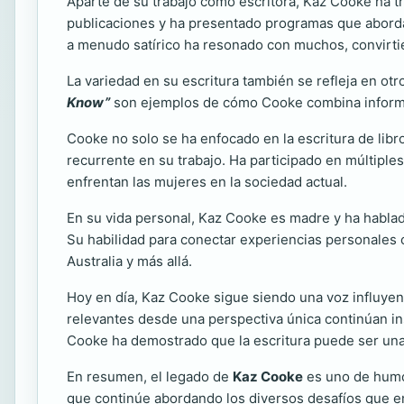
Aparte de su trabajo como escritora, Kaz Cooke ha tr
publicaciones y ha presentado programas que abordan 
a menudo satírico ha resonado con muchos, convirtién
La variedad en su escritura también se refleja en otr
Know”
son ejemplos de cómo Cooke combina informaci
Cooke no solo se ha enfocado en la escritura de libr
recurrente en su trabajo. Ha participado en múltipl
enfrentan las mujeres en la sociedad actual.
En su vida personal, Kaz Cooke es madre y ha hablado
Su habilidad para conectar experiencias personales
Australia y más allá.
Hoy en día, Kaz Cooke sigue siendo una voz influyent
relevantes desde una perspectiva única continúan ins
Cooke ha demostrado que la escritura puede ser una
En resumen, el legado de
Kaz Cooke
es uno de humor
que continúe abordando los diversos desafíos que e