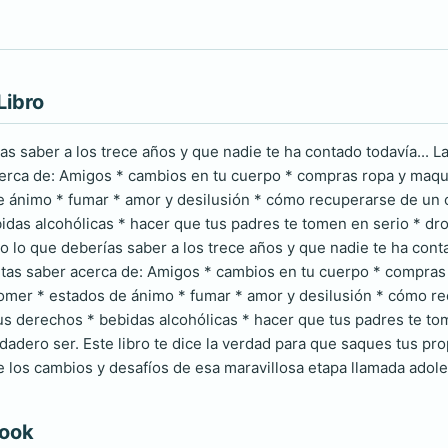
Libro
as saber a los trece años y que nadie te ha contado todavía... 
erca de: Amigos * cambios en tu cuerpo * compras ropa y maquil
 ánimo * fumar * amor y desilusión * cómo recuperarse de un co
idas alcohólicas * hacer que tus padres te tomen en serio * drog
o lo que deberías saber a los trece años y que nadie te ha conta
tas saber acerca de: Amigos * cambios en tu cuerpo * compras ro
mer * estados de ánimo * fumar * amor y desilusión * cómo re
tus derechos * bebidas alcohólicas * hacer que tus padres te tom
dadero ser. Este libro te dice la verdad para que saques tus pr
los cambios y desafíos de esa maravillosa etapa llamada adole
book