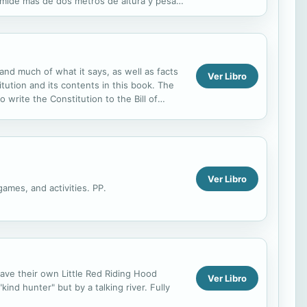
e mide más de dos metros de altura y pesa
nd much of what it says, as well as facts
Ver Libro
ution and its contents in this book. The
write the Constitution to the Bill of
iew of the ...
Ver Libro
ames, and activities. PP.
have their own Little Red Riding Hood
Ver Libro
ind hunter" but by a talking river. Fully