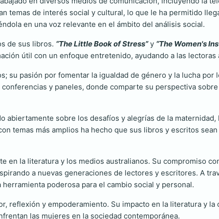
abajado en diversos medios de comunicación, incluyendo la tele
temas de interés social y cultural, lo que le ha permitido lleg
dola en una voz relevante en el ámbito del análisis social.
os de sus libros.
“The Little Book of Stress”
y
“The Women's Inst
ón útil con un enfoque entretenido, ayudando a las lectoras a
os; su pasión por fomentar la igualdad de género y la lucha por
es conferencias y paneles, donde comparte su perspectiva sobr
 abiertamente sobre los desafíos y alegrías de la maternidad, 
 con temas más amplios ha hecho que sus libros y escritos se
e en la literatura y los medios australianos. Su compromiso con
pirando a nuevas generaciones de lectores y escritores. A travé
 herramienta poderosa para el cambio social y personal.
, reflexión y empoderamiento. Su impacto en la literatura y la 
nfrentan las mujeres en la sociedad contemporánea.