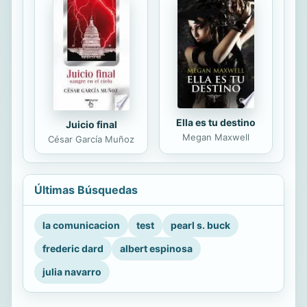
Ella es tu destino
Juicio final
Megan Maxwell
César García Muñoz
Últimas Búsquedas
la comunicacion
test
pearl s. buck
frederic dard
albert espinosa
julia navarro