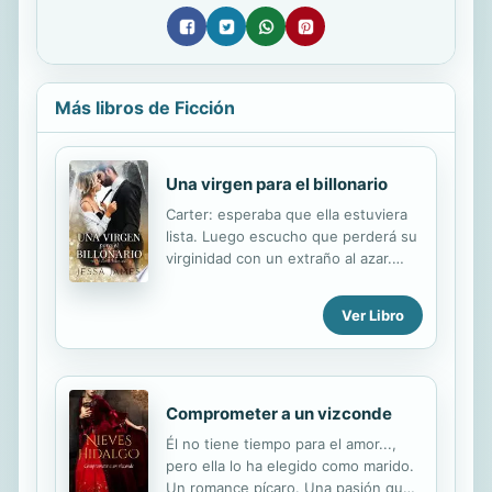
Más libros de Ficción
Una virgen para el billonario
Carter: esperaba que ella estuviera
lista. Luego escucho que perderá su
virginidad con un extraño al azar.
Pero ella es mía. No se entregará a
nadie más que a mí. Después de esta
Ver Libro
noche, nunca más dudará. Cuando
grite mi nombre, sabrá que le estoy
dando mucho más que solo un
SERVICIO. La quiero para siempre.
Comprometer a un vizconde
Él no tiene tiempo para el amor...,
pero ella lo ha elegido como marido.
Un romance pícaro. Una pasión que