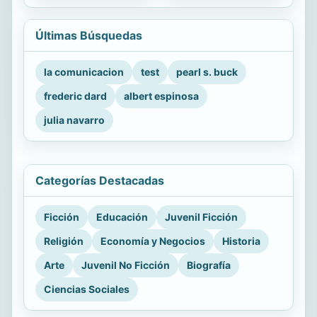
Últimas Búsquedas
la comunicacion
test
pearl s. buck
frederic dard
albert espinosa
julia navarro
Categorías Destacadas
Ficción
Educación
Juvenil Ficción
Religión
Economía y Negocios
Historia
Arte
Juvenil No Ficción
Biografía
Ciencias Sociales