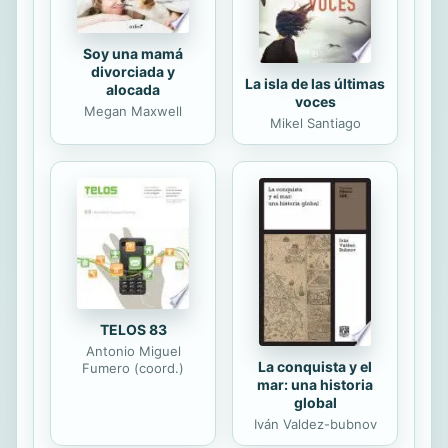
todo lujo de detalles la tremenda
energia, la gran ...
Soy una mamá
divorciada y
La isla de las últimas
alocada
voces
Megan Maxwell
Mikel Santiago
TELOS 83
Antonio Miguel
La conquista y el
Fumero (coord.)
mar: una historia
global
Iván Valdez-bubnov