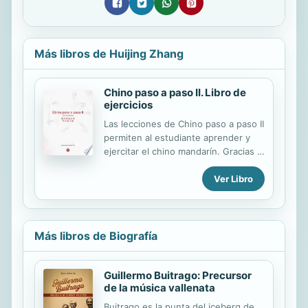
Más libros de Huijing Zhang
Chino paso a paso II. Libro de
ejercicios
Las lecciones de Chino paso a paso II
permiten al estudiante aprender y
ejercitar el chino mandarín. Gracias a
ejercicios especiales podrá practicar
Ver Libro
la lectura de ensayos, la escritura de
los distintos caracteres y la escucha
y comprensión gracias a canciones y
poemas que permiten experimentar
el ritmo del idioma. Los dos libros
Más libros de Biografía
que componen Chino paso a paso II
facilitan el aprendizaje de las
Guillermo Buitrago: Precursor
habilidades exigidas en el examen
de la música vallenata
internacional de chino mandarín HSK.
Esta es la continuación del libro de
Buitrago es la punta del iceberg de