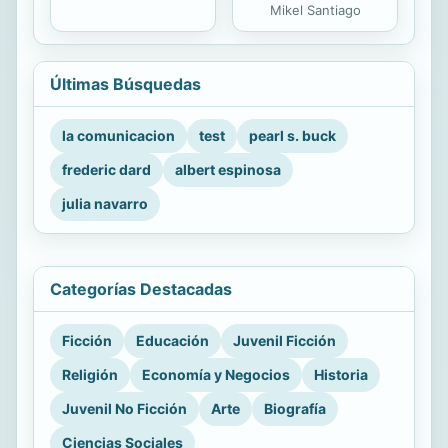
Mikel Santiago
Últimas Búsquedas
la comunicacion
test
pearl s. buck
frederic dard
albert espinosa
julia navarro
Categorías Destacadas
Ficción
Educación
Juvenil Ficción
Religión
Economía y Negocios
Historia
Juvenil No Ficción
Arte
Biografía
Ciencias Sociales