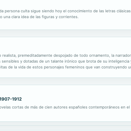
a persona culta sigue siendo hoy el conocimiento de las letras clásicas.
do una clara idea de las figuras y corrientes.
ilo realista, premeditadamente despojado de todo ornamento, la narrador
sensibles y dotadas de un talante irónico que brota de su inteligencia y
eltas de la vida de estos personajes femeninos que van construyendo un
otos los moldes, los arquetipos y las ideas heredados del pasado...
 1907-1912
novelas cortas de más de cien autores españoles contemporáneos en el