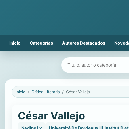
Inicio
Categorías
Autores Destacados
Noved
Buscar libros
Inicio
Crítica Literaria
César Vallejo
César Vallejo
Nadine Ly
Université De Bordeaux Iii. Institut D'