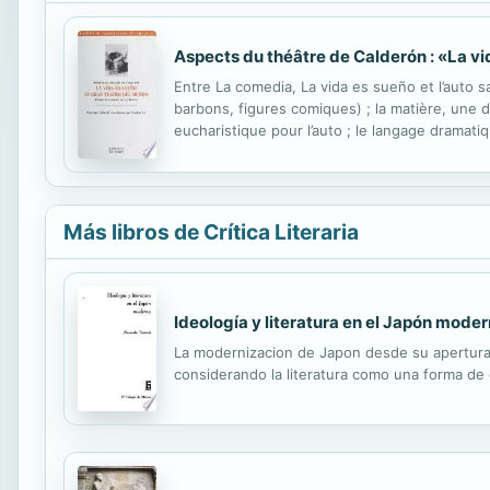
Aspects du théâtre de Calderón : «La vi
Entre La comedia, La vida es sueño et l’auto s
barbons, figures comiques) ; la matière, une d
eucharistique pour l’auto ; le langage dramat
identiquement « composées » ; la musique et la
Más libros de Crítica Literaria
Ideología y literatura en el Japón mode
La modernizacion de Japon desde su apertura 
considerando la literatura como una forma de 