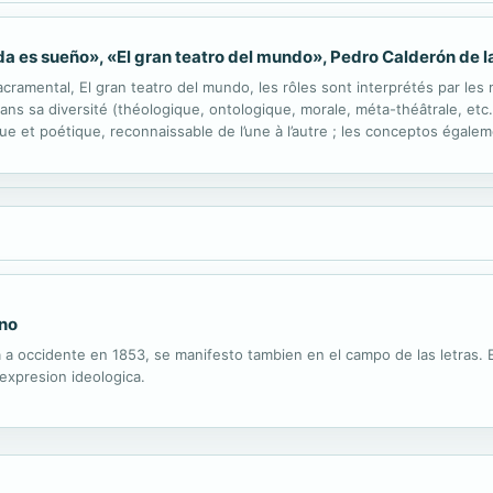
da es sueño», «El gran teatro del mundo», Pedro Calderón de l
acramental, El gran teatro del mundo, les rôles sont interprétés par le
ans sa diversité (théologique, ontologique, morale, méta-théâtrale, etc.
ique et poétique, reconnaissable de l’une à l’autre ; les conceptos égal
 peinture s’y laissent percevoir dans l’harmonie...
rno
a occidente en 1853, se manifesto tambien en el campo de las letras. 
expresion ideologica.