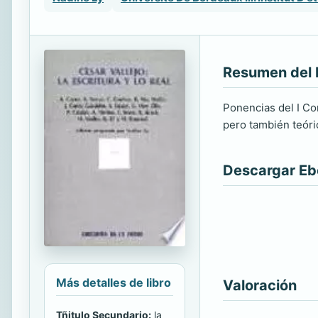
Resumen del 
Ponencias del I Co
pero también teóric
Descargar E
Más detalles de libro
Valoración
Tñitulo Secundario:
la