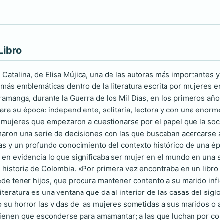
Libro
 Catalina, de Elisa Mújica, una de las autoras más importantes y
 más emblemáticas dentro de la literatura escrita por mujeres en
amanga, durante la Guerra de los Mil Días, en los primeros años
para su época: independiente, solitaria, lectora y con una enorm
mujeres que empezaron a cuestionarse por el papel que la soci
aron una serie de decisiones con las que buscaban acercarse a l
lias y un profundo conocimiento del contexto histórico de una é
 en evidencia lo que significaba ser mujer en el mundo en una s
a historia de Colombia. «Por primera vez encontraba en un libr
de tener hijos, que procura mantener contento a su marido infi
literatura es una ventana que da al interior de las casas del s
su horror las vidas de las mujeres sometidas a sus maridos o a l
 tienen que esconderse para amamantar; a las que luchan por co