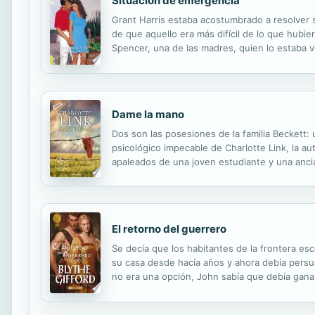
Situación de emergencia
Grant Harris estaba acostumbrado a resolver 
de que aquello era más difícil de lo que hubi
Spencer, una de las madres, quien lo estaba 
lo que Grant hiciera estaba bien, ni sus ingeni
Dame la mano
Dos son las posesiones de la familia Beckett: 
psicológico impecable de Charlotte Link, la a
apaleados de una joven estudiante y una anci
Almond. El misterio al que se enfrenta la obli
El retorno del guerrero
Se decía que los habitantes de la frontera es
su casa desde hacía años y ahora debía persuad
no era una opción, John sabía que debía ganars
inmune a los halagos y a la seducción. Sin embar