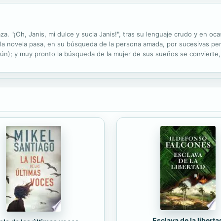
. "¡Oh, Janis, mi dulce y sucia Janis!", tras su lenguaje crudo y en o
e la novela pasa, en su búsqueda de la persona amada, por sucesivas peri
omún); y muy pronto la búsqueda de la mujer de sus sueños se conviert
en la búsqueda de uno mismo y de una razón para seguir levantándose...
Esclava de la liberta