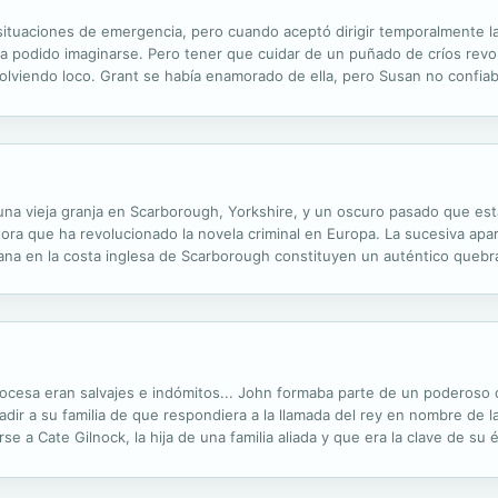
situaciones de emergencia, pero cuando aceptó dirigir temporalmente l
era podido imaginarse. Pero tener que cuidar de un puñado de críos revo
volviendo loco. Grant se había enamorado de ella, pero Susan no confia
osos planes para entretener a los niños ni su cariñosa actitud hacia su hi
una vieja granja en Scarborough, Yorkshire, y un oscuro pasado que está a
utora que ha revolucionado la novela criminal en Europa. La sucesiva apa
ana en la costa inglesa de Scarborough constituyen un auténtico quebra
gará a adentrarse en los recovecos de lo que ella considera una turbia tr
cocesa eran salvajes e indómitos... John formaba parte de un poderoso c
ir a su familia de que respondiera a la llamada del rey en nombre de la
e a Cate Gilnock, la hija de una familia aliada y que era la clave de su 
go, el dolor y la vulnerabilidad que percibía en el brillo de...