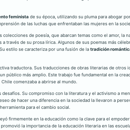
nto feminista
de su época, utilizando su pluma para abogar por
omprensión de las luchas que enfrentaban las mujeres en la socie
colecciones de poesía, que abarcan temas como el amor, la natu
s a través de su prosa lírica. Algunos de sus poemas más céleb
Su estilo se caracteriza por una fusión de la
tradición romántic
iva traductora. Sus traducciones de obras literarias de otros id
 un público más amplio. Este trabajo fue fundamental en la cre
e Chile comenzaba a abrirse al mundo.
 desafíos. Su compromiso con la literatura y el activismo a me
deseo de hacer una diferencia en la sociedad la llevaron a perse
 herramienta para el cambio social.
yó firmemente en la educación como la clave para el empoderam
 y promovió la importancia de la educación literaria en las escu