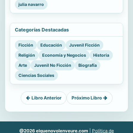
julia navarro
Categorías Destacadas
Ficción
Educación
Juvenil Ficción
Religión
Economía y Negocios
Historia
Arte
Juvenil No Ficción
Biografía
Ciencias Sociales
Libro Anterior
Próximo Libro
@2026 elquenovolenveure.com
|
Política de