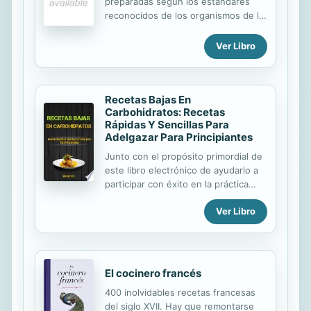
preparadas según los estándares
Como comedia burlesca, escenifica
reconocidos de los organismos de la
los robos, trapicheos y malas
salud." --P. [4] of cover.
costumbres de todo un retablo de
ruines, que son los criados al
Ver Libro
servicio de un cardenal de la curia
romana. La Roma que encontramos
en la obra...
Recetas Bajas En
Carbohidratos: Recetas
Rápidas Y Sencillas Para
Adelgazar Para Principiantes
Junto con el propósito primordial de
este libro electrónico de ayudarlo a
participar con éxito en la práctica
regular de este régimen, está
Ver Libro
ganando la capacidad de reducir
esos kilos de más no deseados de
los cuales pueden estar afectandolo.
Sin duda, después de que termine la
lectura de este libro electrónico, se
El cocinero francés
convertirá en el practicante de
400 inolvidables recetas francesas
pérdida de peso moderno que
del siglo XVII. Hay que remontarse
defiende el arte y la ciencia de una