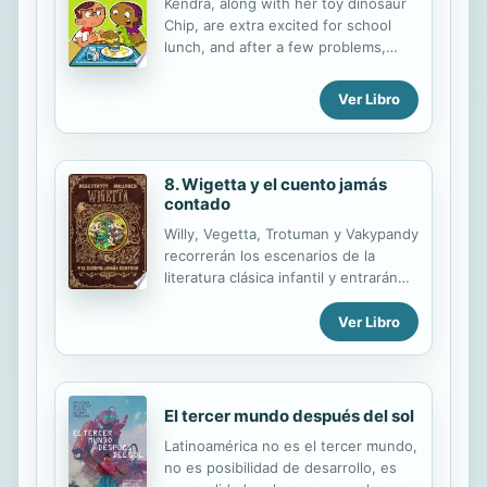
Kendra, along with her toy dinosaur
inmediatamente en su auxilio. Y
Chip, are extra excited for school
aunque va acompañado de Annabeth
lunch, and after a few problems,
y Thalia, las dos semidiosas que son
Kendra is ready to eat?but where is
sus aliadas, ninguno imagina la
Chip?"
sorpresa que los aguarda: una
Ver Libro
terrible mantícora pretende
secuestrarlos y llevarlos ante el
general...
8. Wigetta y el cuento jamás
contado
Willy, Vegetta, Trotuman y Vakypandy
recorrerán los escenarios de la
literatura clásica infantil y entrarán
en contacto con los protagonistas de
las historias que han hecho las
Ver Libro
delicias de pequeños y mayores. Una
aventura que transcurre en el mundo
de los cuentos infantiles, donde
nuestros amigos se toparán, entre
El tercer mundo después del sol
otros, con una Caperucita muy
Latinoamérica no es el tercer mundo,
peculiar, un grupo de 40 ladrones
no es posibilidad de desarrollo, es
que han cambiado al jefe de la banda