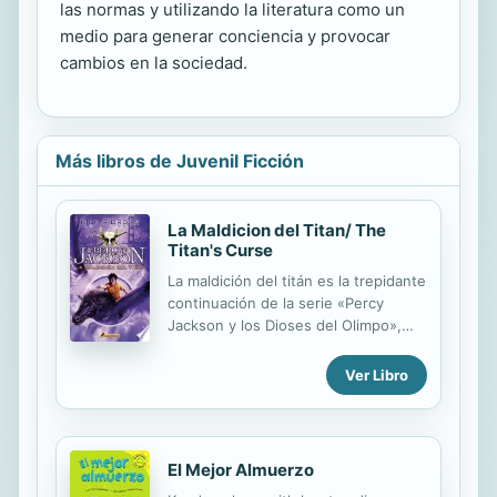
las normas y utilizando la literatura como un
medio para generar conciencia y provocar
cambios en la sociedad.
Más libros de Juvenil Ficción
La Maldicion del Titan/ The
Titan's Curse
La maldición del titán es la trepidante
continuación de la serie «Percy
Jackson y los Dioses del Olimpo»,
cuyas anteriores entregas, El ladrón
del rayo y El mar de los monstruos,
Ver Libro
han ocupado el puesto no 1 en la
lista de libros más vendidos de The
New York Times y Publishers Weekly.
Ante la llamada de socorro de su
El Mejor Almuerzo
amigo el sátiro Grover, Percy acude