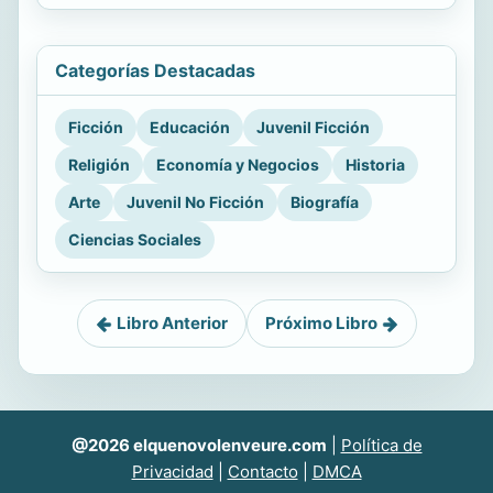
Categorías Destacadas
Ficción
Educación
Juvenil Ficción
Religión
Economía y Negocios
Historia
Arte
Juvenil No Ficción
Biografía
Ciencias Sociales
Libro Anterior
Próximo Libro
@2026 elquenovolenveure.com
|
Política de
Privacidad
|
Contacto
|
DMCA