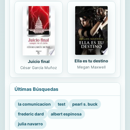
Ella es tu destino
Juicio final
Megan Maxwell
César García Muñoz
Últimas Búsquedas
la comunicacion
test
pearl s. buck
frederic dard
albert espinosa
julia navarro