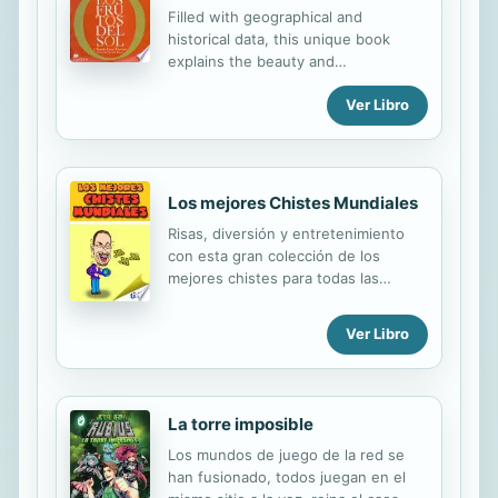
Filled with geographical and
historical data, this unique book
explains the beauty and
characteristics of the Chihuahua
Ver Libro
desert, the largest desert in Mexico.
Los mejores Chistes Mundiales
Risas, diversión y entretenimiento
con esta gran colección de los
mejores chistes para todas las
ocasiones. p.p1 {margin: 0.0px 0.0px
0.0px 0.0px; font: 10.1px Verdana}
Ver Libro
La torre imposible
Los mundos de juego de la red se
han fusionado, todos juegan en el