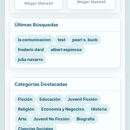
Megan Maxwell
Megan Maxwell
Últimas Búsquedas
la comunicacion
test
pearl s. buck
frederic dard
albert espinosa
julia navarro
Categorías Destacadas
Ficción
Educación
Juvenil Ficción
Religión
Economía y Negocios
Historia
Arte
Juvenil No Ficción
Biografía
Ciencias Sociales