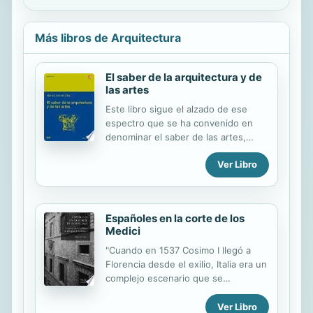
Más libros de Arquitectura
El saber de la arquitectura y de
las artes
Este libro sigue el alzado de ese
espectro que se ha convenido en
denominar el saber de las artes,
fortalecido con el paso del tiempo,
Ver Libro
desde los frágiles tanteos de sus
inicios hasta la clara y destacada
conciencia de su identidad, ya
culminado el siglo XVII, que nos pone
Españoles en la corte de los
a las puertas de la Ilustración. La
Medici
formación de este territorio se sigue
bajo el esbozo de los grandes
"Cuando en 1537 Cosimo I llegó a
sistemas de conocimiento que se
Florencia desde el exilio, Italia era un
suceden, cuya transformación
complejo escenario que se
determina, durante nuestro arco
disputaban España, Francia y el
histórico, los propios modelos
Papado. Muy pronto Cosimo se
Ver Libro