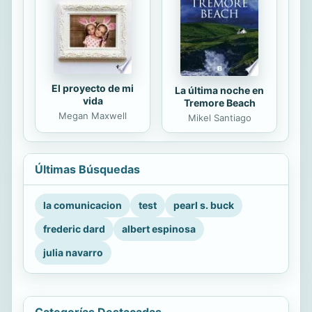
El proyecto de mi
La última noche en
vida
Tremore Beach
Megan Maxwell
Mikel Santiago
Últimas Búsquedas
la comunicacion
test
pearl s. buck
frederic dard
albert espinosa
julia navarro