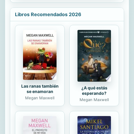
años lleva a cabo el arquitecto Jorge
F. Buján en la Facultad de
Arquitectura y Urbanismo de la
Libros Recomendados 2026
Universidad Nacional de La Plata. En
este caso el texto se enriquece con
las investigaciones de los autores
invitados: José Canziani, Rodolfo
Raffino, Reinaldo Moralejo,
Guillermina Couso, Devora Manuel,
Jorge Buján, Ana Igareta, Luis María
Calvo y María Teresa Iglesias. Las
palabras clave...
Las ranas también
¿A qué estás
se enamoran
esperando?
Megan Maxwell
Megan Maxwell