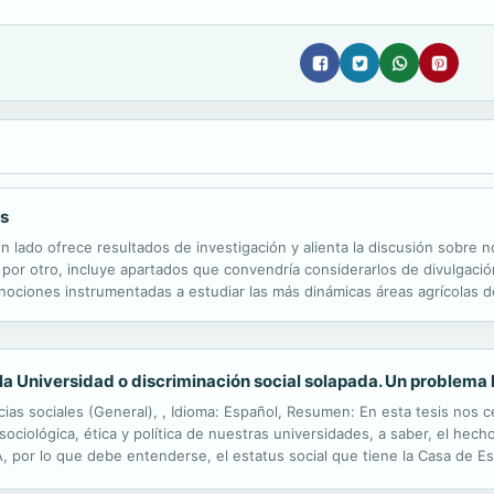
es
 un lado ofrece resultados de investigación y alienta la discusión sobre
por otro, incluye apartados que convendría considerarlos de divulgación
de nociones instrumentadas a estudiar las más dinámicas áreas agrícolas
de algunas de esas nociones al describir y explicar la trayectoria de ...
 la Universidad o discriminación social solapada. Un problema 
cias sociales (General), , Idioma: Español, Resumen: En esta tesis nos
sociológica, ética y política de nuestras universidades, a saber, el hecho
 y A, por lo que debe entenderse, el estatus social que tiene la Casa de 
n materia de ciencia, investigación y compromiso. Por ello, destacamos..