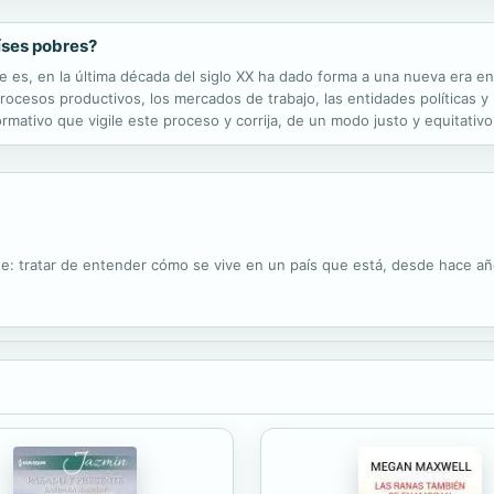
aíses pobres?
e es, en la última década del siglo XX ha dado forma a una nueva era en
ocesos productivos, los mercados de trabajo, las entidades políticas y 
rmativo que vigile este proceso y corrija, de un modo justo y equitativ
obre tan importante materia, sino una obra con intención clarificadora q
te: tratar de entender cómo se vive en un país que está, desde hace a