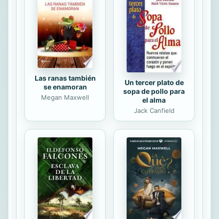
inglés,  los errores más frecuentes al
escribir en papel y en soporte digital
(siglas, símbolos, puntos
suspensivos, etc.), y  las
variedades...
Las ranas también
Un tercer plato de
se enamoran
sopa de pollo para
Megan Maxwell
el alma
Jack Canfield