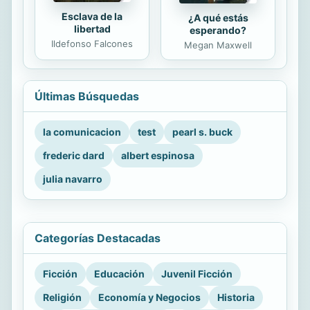
Esclava de la
¿A qué estás
libertad
esperando?
Ildefonso Falcones
Megan Maxwell
Últimas Búsquedas
la comunicacion
test
pearl s. buck
frederic dard
albert espinosa
julia navarro
Categorías Destacadas
Ficción
Educación
Juvenil Ficción
Religión
Economía y Negocios
Historia