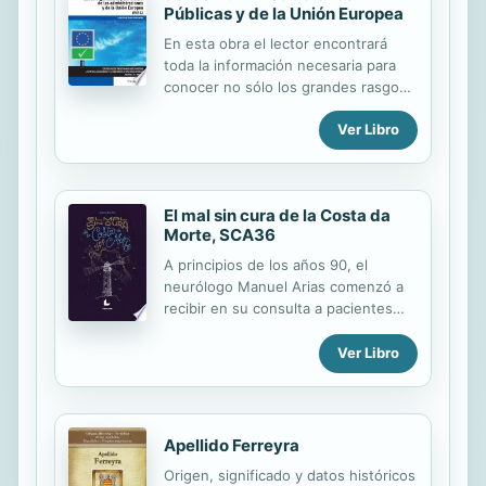
Públicas y de la Unión Europea
original: IDW.
En esta obra el lector encontrará
toda la información necesaria para
conocer no sólo los grandes rasgos,
sino también los detalles del marco
Ver Libro
organizativo y normativo de las
Administraciones Públicas y de la
Unión Europea.;El contenido se
estructura de manera ordenada y
El mal sin cura de la Costa da
coherente abordando en primer
Morte, SCA36
lugar la organización de las
Administraciones Públicas españolas,
A principios de los años 90, el
comenzando por la norma suprema,
neurólogo Manuel Arias comenzó a
la Constitución española, y
recibir en su consulta a pacientes
descendiendo hacia la
con unos síntomas que no coincidían
Administración del Estado, la
con ninguna enfermedad conocida.
Ver Libro
Autonómica y la Local sin olvidar las
Eran personas mayores de 40 años
fuentes del Derecho o los boletines
con problemas de equilibrio, audición
oficiales. En segundo término se ...
y dificultades para hablar. Casi todos
venían de la Costa da Morte y entre
Apellido Ferreyra
ellos había, en bastantes casos,
Origen, significado y datos históricos
lazos familiares. En 2009, los