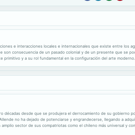
iones e interacciones locales e internacionales que existe entre los 
 que son consecuencia de un pasado colonial y de un presente que se pod
 primitivo y a su rol fundamental en la configuración del arte moderno.
e expresión artística de numerosas sociedades etnográficas. Y el tercero
ro décadas desde que se produjera el derrocamiento de su gobierno por 
r Allende no ha dejado de potenciarse y engrandecerse, llegando a adqui
n amplio sector de sus compatriotas como el chileno más universal y co
mple personaje histórico, es decir, alguien que pertenece puramente al..