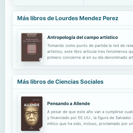
Más libros de Lourdes Mendez Perez
Antropología del campo artístico
Tomando como punto de partida la red de relac
artístico, este libro articula tres fenómenos
primero concierne al en su día denominado arte
materiales del colonialismo sobre las formas d
Más libros de Ciencias Sociales
Pensando a Allende
A pesar de que este año van a cumplirse cuat
y financiado por EE.UU., la figura de Salvado
mítico que ha sido, incluso, proclamado por u
historia patria. Pero Allende es más que un si