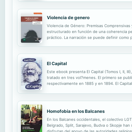
Violencia de genero
Violencia de Género: Premisas Comprensivas y
estructurado en función de una coherencia p
práctico. La narración se puede definir como 
literatura científica del Trabajo Social, que e
El Capital
Este ebook presenta El Capital (Tomos I, II, II
tratado en tres vol?menes. El primero se publ
respectivamente en 1885 y en 1894. El Capital, 
obra de facetas m?ltiples: filosf̤ica, econm̤ica, a
Homofobia en los Balcanes
En los Balcanes occidentales, el colectivo LG
Belgrado, Split, Sarajevo, Budva o Skopje han
disfrutan del apoyo de las autoridades religios