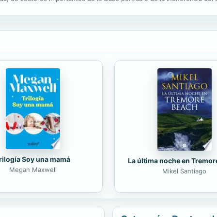
a, el Día del orgullo gay se ha convertido en motivo de tensiones socia
rilogía Soy una mamá
La última noche en Tremor
Megan Maxwell
Mikel Santiago