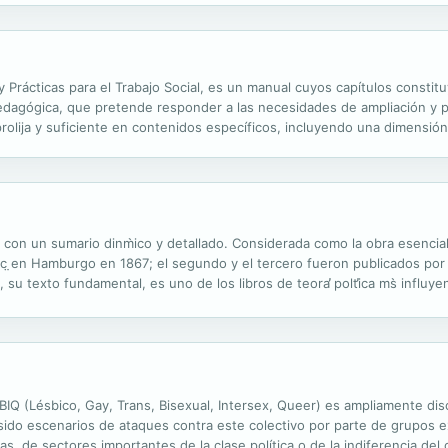
 Prácticas para el Trabajo Social, es un manual cuyos capítulos consti
edagógica, que pretende responder a las necesidades de ampliación y p
prolija y suficiente en contenidos específicos, incluyendo una dimensión
s la Unión Europea, su acervo jurídico, sus instrumentos de intervención..
I), con un sumario dinm̀ico y detallado. Considerada como la obra esencia
ic ̤en Hamburgo en 1867; el segundo y el tercero fueron publicados por
su texto fundamental, es uno de los libros de teora̕ polt̕ica ms̀ influye
ntropolg̤ica, polt̕ica e histr̤ica, en una escritura de...
TBIQ (Lésbico, Gay, Trans, Bisexual, Intersex, Queer) es ampliamente dis
 sido escenarios de ataques contra este colectivo por parte de grupos
as, de sectores importantes de la clase política o de la indiferencia de