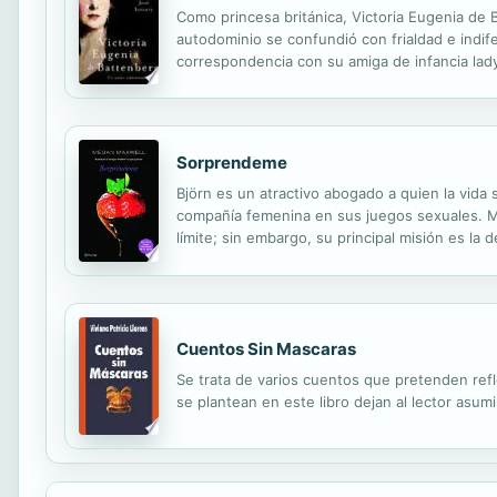
Como princesa británica, Victoria Eugenia de 
autodominio se confundió con frialdad e indife
correspondencia con su amiga de infancia lady
descubrimos cómo una mujer apasionadamente 
Sorprendeme
Björn es un atractivo abogado a quien la vida
compañía femenina en sus juegos sexuales. Me
límite; sin embargo, su principal misión es la
ellos se hace evidente… Pero lo que en un pri
Cuentos Sin Mascaras
Se trata de varios cuentos que pretenden ref
se plantean en este libro dejan al lector asum