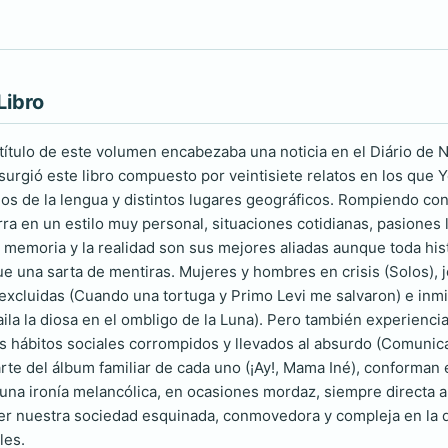
Libro
l título de este volumen encabezaba una noticia en el Diário de 
surgió este libro compuesto por veintisiete relatos en los que 
digos de la lengua y distintos lugares geográficos. Rompiendo c
arra en un estilo muy personal, situaciones cotidianas, pasione
a memoria y la realidad son sus mejores aliadas aunque toda his
ue una sarta de mentiras. Mujeres y hombres en crisis (Solos), 
xcluidas (Cuando una tortuga y Primo Levi me salvaron) e inm
Baila la diosa en el ombligo de la Luna). Pero también experienc
os hábitos sociales corrompidos y llevados al absurdo (Comunic
rte del álbum familiar de cada uno (¡Ay!, Mama Iné), conforman e
e una ironía melancólica, en ocasiones mordaz, siempre directa 
r nuestra sociedad esquinada, conmovedora y compleja en la q
les.