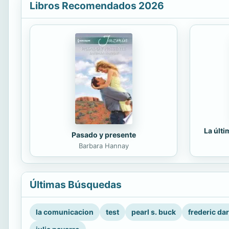
Libros Recomendados 2026
La últ
Pasado y presente
Barbara Hannay
Últimas Búsquedas
la comunicacion
test
pearl s. buck
frederic da