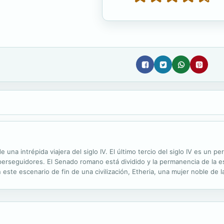
e una intrépida viajera del siglo IV. El último tercio del siglo IV es un
erseguidores. El Senado romano está dividido y la permanencia de la est
 este escenario de fin de una civilización, Etheria, una mujer noble de
n pos de su sueño. En su paso por Lucus Augusta, Caesaraugusta,...