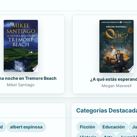
ima noche en Tremore Beach
¿A qué estás esperan
Mikel Santiago
Megan Maxwell
Categorías Destacad
rd
albert espinosa
Ficción
Educación
Ju