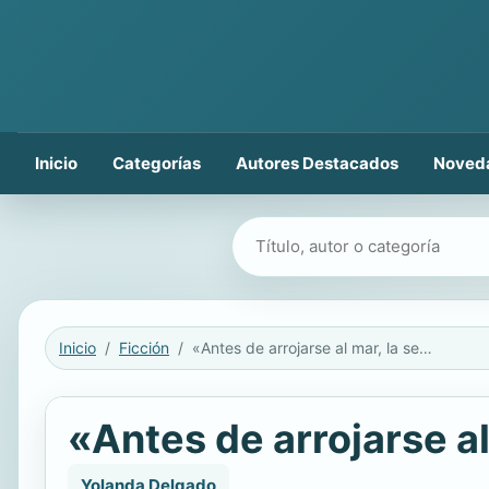
Inicio
Categorías
Autores Destacados
Noved
Buscar libros
Inicio
Ficción
«Antes de arrojarse al mar, la señora Brown fue a misa»
«Antes de arrojarse a
Yolanda Delgado