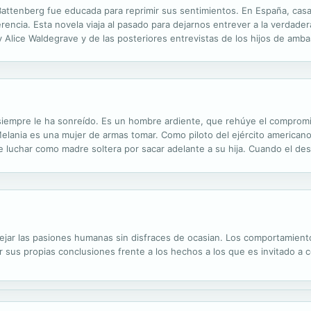
Battenberg fue educada para reprimir sus sentimientos. En España, casad
rencia. Esta novela viaja al pasado para dejarnos entrever a la verdader
 Alice Waldegrave y de las posteriores entrevistas de los hijos de amb
enamorada termina sumida en la humillación, el desprecio y el rencor.
 siempre le ha sonreído. Es un hombre ardiente, que rehúye el compromis
lania es una mujer de armas tomar. Como piloto del ejército americano 
 de luchar como madre soltera por sacar adelante a su hija. Cuando el des
ncipio fue un encuentro hostil, poco a poco irá convirtiéndose en...
lejar las pasiones humanas sin disfraces de ocasian. Los comportamient
ir sus propias conclusiones frente a los hechos a los que es invitado a 