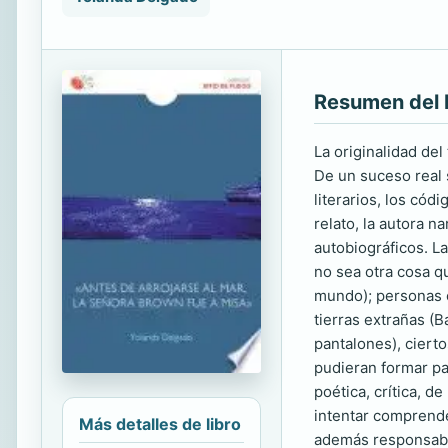
Resumen del 
La originalidad de
De un suceso real 
literarios, los có
relato, la autora n
autobiográficos. L
no sea otra cosa q
mundo); personas e
tierras extrañas (
pantalones), ciert
pudieran formar pa
poética, crítica, d
intentar comprende
Más detalles de libro
además responsab