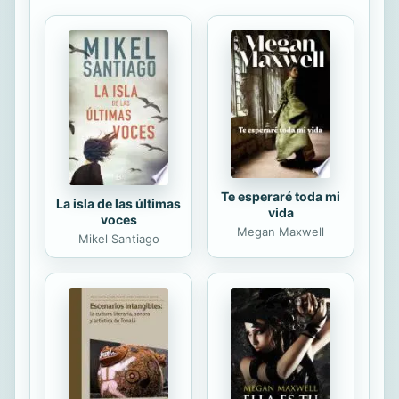
mientras durara... Jimmy estaba
buscando una esposa... de verdad.
Solo que no podía dejar de pensar
en cierta sofisticada chica llamada
Deb Strickland. Sospechaba que Deb
no se adaptaría demasiado bien a la
vida de un rancho... ¡pero apostaría
cualquier cosa ...
Te esperaré toda mi
La isla de las últimas
vida
voces
Megan Maxwell
Mikel Santiago