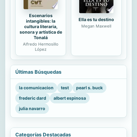
Escenarios
Ella es tu destino
intangibles: la
Megan Maxwell
cultura literaria,
sonora y artística de
Tonalá
Alfredo Hermosillo
López
Últimas Búsquedas
la comunicacion
test
pearl s. buck
frederic dard
albert espinosa
julia navarro
Categorías Destacadas