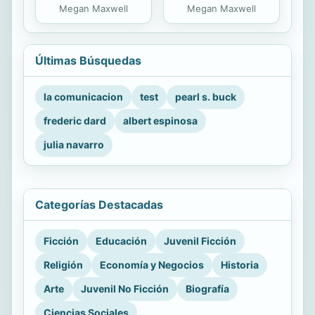
Megan Maxwell
Megan Maxwell
Últimas Búsquedas
la comunicacion
test
pearl s. buck
frederic dard
albert espinosa
julia navarro
Categorías Destacadas
Ficción
Educación
Juvenil Ficción
Religión
Economía y Negocios
Historia
Arte
Juvenil No Ficción
Biografía
Ciencias Sociales