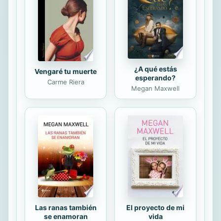
a la biografía y memoria del tirano, y
cómo ha integrado —no sin
contradicciones— este pasado
incómodo en...
¿A qué estás
Vengaré tu muerte
esperando?
Carme Riera
Megan Maxwell
Las ranas también
El proyecto de mi
se enamoran
vida