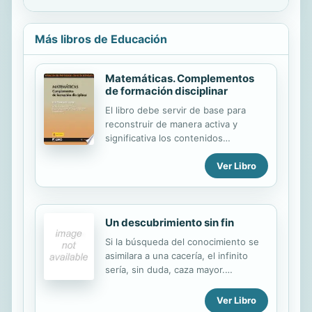
Más libros de Educación
Matemáticas. Complementos
de formación disciplinar
El libro debe servir de base para
reconstruir de manera activa y
significativa los contenidos
matemáticos que se imparten en los
Ver Libro
currículos de las etapas
correspondientes. La competencia
docente se basa, entre otras
cuestiones, en un conocimiento bien
Un descubrimiento sin fin
fundado de los contenidos que hay
que trabajar en el aula. Las
Si la búsqueda del conocimiento se
actividades que se incorporan
asimilara a una cacería, el infinito
también tienen la finalidad de
sería, sin duda, caza mayor.
colaborar en la construcción de ese
Abriéndose paso entre dogmas y
conocimiento que consideramos
paradojas, esta fantástica presa se
Ver Libro
fundamental para el desarrollo
ha movido por los parajes de la