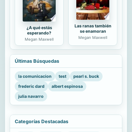
Las ranas también
¿A qué estás
se enamoran
esperando?
Megan Maxwell
Megan Maxwell
Últimas Búsquedas
la comunicacion
test
pearl s. buck
frederic dard
albert espinosa
julia navarro
Categorías Destacadas