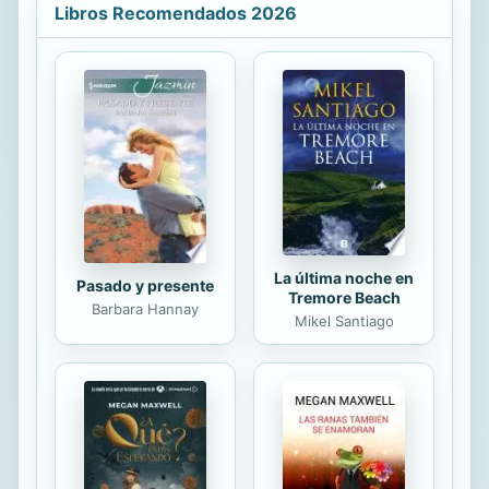
estrategias instruccionales, basados
Libros Recomendados 2026
a su vez en diversos modelos
pedagógicos, es lo que se engloba
bajo el término de "diseño educativo"
(en inglésLearning Design). La idea
subyacente es que las primeras
iniciativas de estandarización se han
basado principalmente en la
organización y descripción de los
contenidos que...
La última noche en
Pasado y presente
Tremore Beach
Barbara Hannay
Mikel Santiago