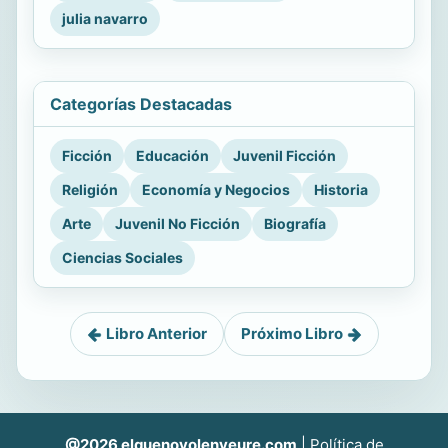
julia navarro
Categorías Destacadas
Ficción
Educación
Juvenil Ficción
Religión
Economía y Negocios
Historia
Arte
Juvenil No Ficción
Biografía
Ciencias Sociales
Libro Anterior
Próximo Libro
@2026 elquenovolenveure.com
|
Política de