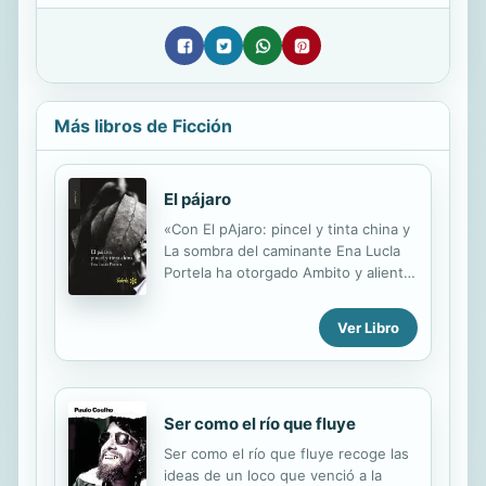
Más libros de Ficción
El pájaro
«Con El pAjaro: pincel y tinta china y
La sombra del caminante Ena LucIa
Portela ha otorgado Ambito y aliento
mayores a ese continuum narrativo
que es su obra, sin duda el mAs
Ver Libro
nutrido, ambicioso y logrado corpus
de estos aNos, por el que desfilan y
se intersectan personajes que en su
mayorIa pertenecen a un pequeNo
Ser como el río que fluye
mundo intelectual, underground y
bastante sOrdido desde el que cInica
Ser como el río que fluye recoge las
e intensamente es presentado el
ideas de un loco que venció a la